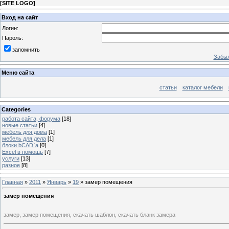
[
SITE LOGO
]
Вход на сайт
Логин:
Пароль:
запомнить
Забыл
Меню сайта
статьи
каталог мебели
Categories
работа сайта, форума
[18]
новые статьи
[4]
мебель для дома
[1]
мебель для дела
[1]
блоки bCAD`a
[0]
Excel в помощь
[7]
услуги
[13]
разное
[8]
Главная
»
2011
»
Январь
»
19
» замер помещения
замер помещения
замер, замер помещения, скачать шаблон, скачать бланк замера