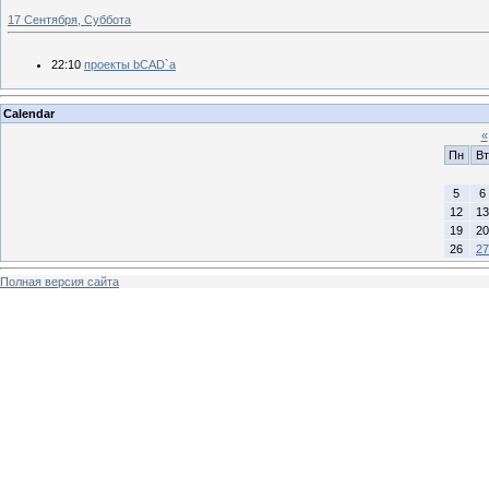
17 Сентября, Суббота
22:10
проекты bCAD`a
Calendar
«
Пн
Вт
5
6
12
13
19
20
26
27
Полная версия сайта