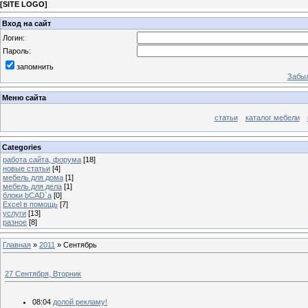
[
SITE LOGO
]
Вход на сайт
Логин:
Пароль:
запомнить
Забыл
Меню сайта
статьи
каталог мебели
Categories
работа сайта, форума
[18]
новые статьи
[4]
мебель для дома
[1]
мебель для дела
[1]
блоки bCAD`a
[0]
Excel в помощь
[7]
услуги
[13]
разное
[8]
Главная
»
2011
»
Сентябрь
27 Сентября, Вторник
08:04
долой рекламу!