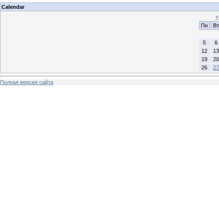
Calendar
«
Пн
Вт
5
6
12
13
19
20
26
27
Полная версия сайта