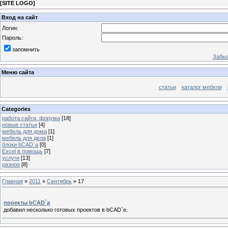
[
SITE LOGO
]
Вход на сайт
Логин:
Пароль:
запомнить
Забыл
Меню сайта
статьи
каталог мебели
Categories
работа сайта, форума
[18]
новые статьи
[4]
мебель для дома
[1]
мебель для дела
[1]
блоки bCAD`a
[0]
Excel в помощь
[7]
услуги
[13]
разное
[8]
Главная
»
2011
»
Сентябрь
»
17
проекты bCAD`a
добавил несколько готовых проектов в bCAD`e.