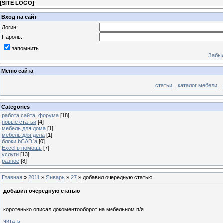
[
SITE LOGO
]
Вход на сайт
Логин:
Пароль:
запомнить
Забыл
Меню сайта
статьи
каталог мебели
Categories
работа сайта, форума
[18]
новые статьи
[4]
мебель для дома
[1]
мебель для дела
[1]
блоки bCAD`a
[0]
Excel в помощь
[7]
услуги
[13]
разное
[8]
Главная
»
2011
»
Январь
»
27
» добавил очередную статью
добавил очередную статью
коротенько описал докоментооборот на мебельном п/я
читать