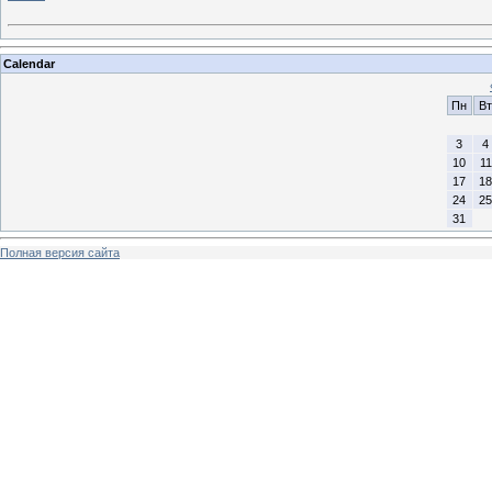
Calendar
Пн
Вт
3
4
10
11
17
18
24
25
31
Полная версия сайта